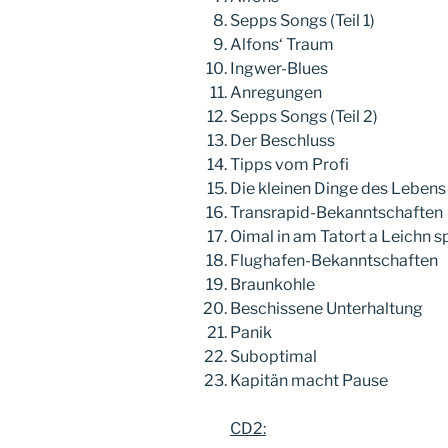
Sepps Songs (Teil 1)
Alfons‘ Traum
Ingwer-Blues
Anregungen
Sepps Songs (Teil 2)
Der Beschluss
Tipps vom Profi
Die kleinen Dinge des Lebens
Transrapid-Bekanntschaften
Oimal in am Tatort a Leichn s
Flughafen-Bekanntschaften
Braunkohle
Beschissene Unterhaltung
Panik
Suboptimal
Kapitän macht Pause
CD2: