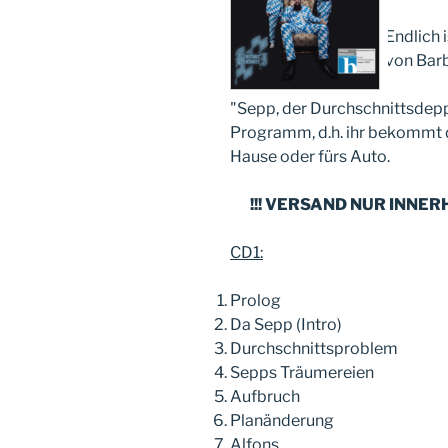
Endlich 
von Barb
"Sepp, der Durchschnittsdep
Programm, d.h. ihr bekommt d
Hause oder fürs Auto.
!!! VERSAND NUR INNE
CD1:
Prolog
Da Sepp (Intro)
Durchschnittsproblem
Sepps Träumereien
Aufbruch
Planänderung
Alfons