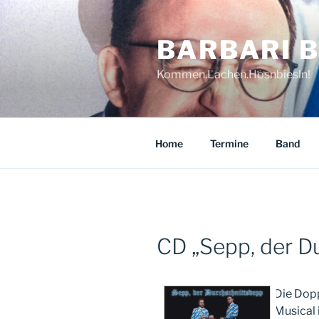
Zum
Inhalt
BARBARI B
springen
Kommen.Lachen.Hosnbiesln!
Home
Termine
Band
CD „Sepp, der D
Die Dop
Musical 