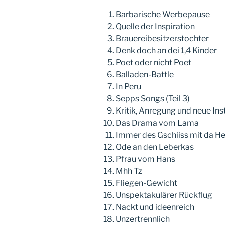
Barbarische Werbepause
Quelle der Inspiration
Brauereibesitzerstochter
Denk doch an dei 1,4 Kinder
Poet oder nicht Poet
Balladen-Battle
In Peru
Sepps Songs (Teil 3)
Kritik, Anregung und neue In
Das Drama vom Lama
Immer des Gschiiss mit da He
Ode an den Leberkas
Pfrau vom Hans
Mhh Tz
Fliegen-Gewicht
Unspektakulärer Rückflug
Nackt und ideenreich
Unzertrennlich