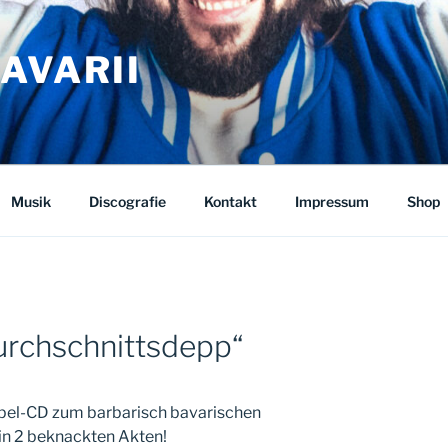
AVARII
Musik
Discografie
Kontakt
Impressum
Shop
urchschnittsdepp“
pel-CD zum barbarisch bavarischen
in 2 beknackten Akten!