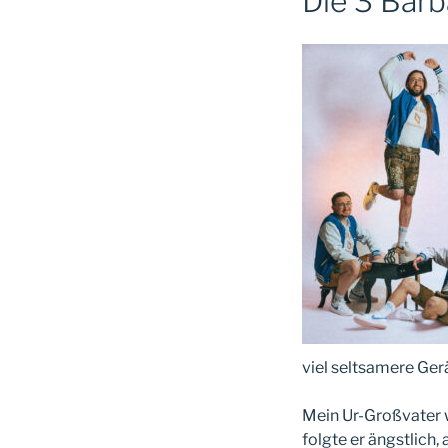
Die 3 Bar
viel seltsamere Ger
Mein Ur-Großvater w
folgte er ängstlich