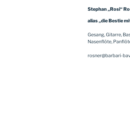
Stephan „Rosi“ Ro
alias „die Bestie 
Gesang, Gitarre, Ba
Nasenflöte, Panflöt
rosner@barbari-bav