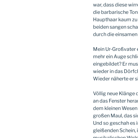
war, dass diese wir
die barbarische Tonq
Haupthaar kaum zu e
beiden sangen schau
durch die einsamen
Mein Ur-Großvater e
mehr ein Auge schlie
eingebildet? Er mus
wieder in das Dörfch
Wieder näherte er s
Völlig neue Klänge d
an das Fenster heran
dem kleinen Wesen u
großen Maul, das s
Und so geschah es i
gleißenden Schein, 
musikalischen Wolp