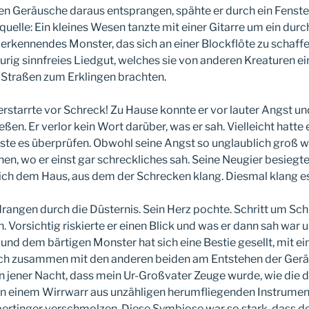
ren Geräusche daraus entsprangen, spähte er durch ein Fenste
uelle: Ein kleines Wesen tanzte mit einer Gitarre um ein durc
rkennendes Monster, das sich an einer Blockflöte zu schaff
rig sinnfreies Liedgut, welches sie von anderen Kreaturen ei
 Straßen zum Erklingen brachten.
rstarrte vor Schreck! Zu Hause konnte er vor lauter Angst 
ßen. Er verlor kein Wort darüber, was er sah. Vielleicht hatte e
ste es überprüfen. Obwohl seine Angst so unglaublich groß wa
en, wo er einst gar schreckliches sah. Seine Neugier besiegte
ich dem Haus, aus dem der Schrecken klang. Diesmal klang e
rangen durch die Düsternis. Sein Herz pochte. Schritt um Schri
. Vorsichtig riskierte er einen Blick und was er dann sah war u
nd dem bärtigen Monster hat sich eine Bestie gesellt, mit ei
ich zusammen mit den anderen beiden am Entstehen der Geräu
n jener Nacht, dass mein Ur-Großvater Zeuge wurde, wie die 
in einem Wirrwarr aus unzähligen herumfliegenden Instrumen
ertinger verschmolzen. Diese Symbiose war so stark, dass d