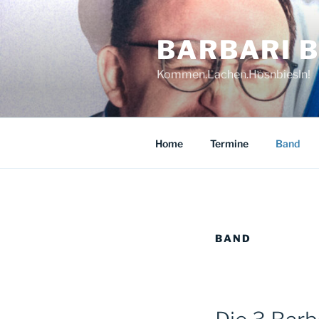
Zum
Inhalt
BARBARI B
springen
Kommen.Lachen.Hosnbiesln!
Home
Termine
Band
BAND