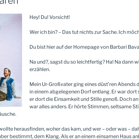
baren
Hey! Du! Vorsicht!
Wer ich bin? – Das tut nichts zur Sache. Ich möc
Du bist hier auf der Homepage von Barbari Bavar
Na und?, sagst du so leichtfertig? Ha! Na dann wi
erzählen.
Mein Ur-Großvater ging eines düst’ren Abends 
in einem abgelegenen Dorf entlang. Er war dort s
er dort die Einsamkeit und Stille genoß. Doch 
war alles anders. Er hörte Stimmen, seltsame 
äusche.
ollte herausfinden, woher das kam, und wer – oder was – dah
, aber bestimmt, dem Klang. Als er an einem einsamen Haus an