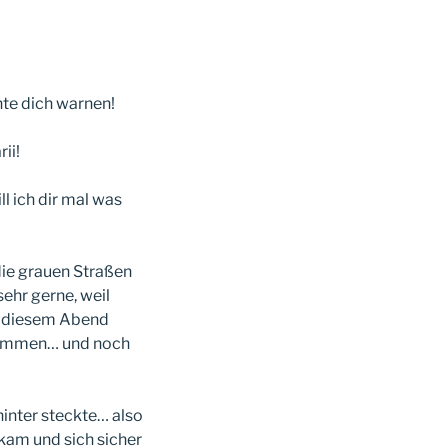
hte dich warnen!
ii!
ll ich dir mal was
die grauen Straßen
ehr gerne, weil
an diesem Abend
Stimmen… und noch
inter steckte… also
kam und sich sicher