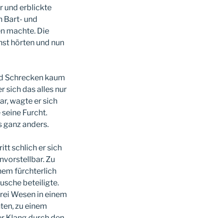
r und erblickte
h Bart- und
en machte. Die
nst hörten und nun
und Schrecken kaum
r sich das alles nur
r, wagte er sich
 seine Furcht.
s ganz anders.
tt schlich er sich
nvorstellbar. Zu
nem fürchterlich
sche beteiligte.
drei Wesen in einem
ten, zu einem
er Klang durch den