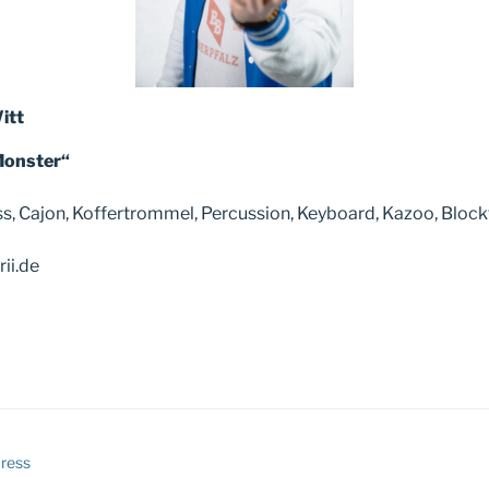
itt
 Monster“
ss, Cajon, Koffertrommel, Percussion, Keyboard, Kazoo, Block
ii.de
Press