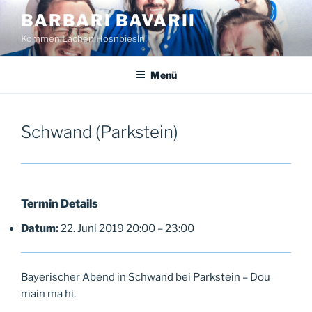
Zum
BARBARI BAVARII
Inhalt
Kommen.Lachen.Hosnbiesln!
springen
Menü
Schwand (Parkstein)
Termin Details
Datum:
22. Juni 2019 20:00
–
23:00
Bayerischer Abend in Schwand bei Parkstein – Dou
main ma hi.