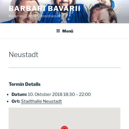
Zum
BARBARI BAVARII
Inhalt
Kommen.Lachen.Hosnbiesln!
springen
Menü
Neustadt
Termin Details
Datum:
10. Oktober 2018 18:30
–
22:00
Ort:
Stadthalle Neustadt